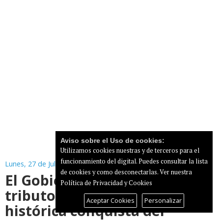
Aviso sobre el Uso de cookies:
Utilizamos cookies nuestras y de terceros para el
funcionamiento del digital. Puedes consultar la lista
Lunes, 27 de Julio de 2026
de cookies y como desconectarlas.
Ver nuestra
El Gobierno de Canarias rinde
Política de Privacidad y Cookies
tributo a Yéremy Pino tras la
Aceptar Cookies
Personalizar
histórica conquista del