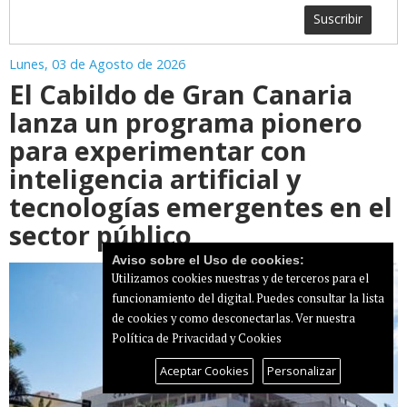
Suscribir
Lunes, 03 de Agosto de 2026
El Cabildo de Gran Canaria
lanza un programa pionero
para experimentar con
inteligencia artificial y
tecnologías emergentes en el
sector público
Aviso sobre el Uso de cookies:
Utilizamos cookies nuestras y de terceros para el
funcionamiento del digital. Puedes consultar la lista
de cookies y como desconectarlas.
Ver nuestra
Política de Privacidad y Cookies
Aceptar Cookies
Personalizar