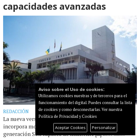
capacidades avanzadas
Aviso sobre el Uso de cookies:
Utilizamos cookies nuestras y de terceros para el
funcionamiento del digital. Puedes consultar la lista
de cookies y como desconectarlas.
Ver nuestra
REDACCIÓN
Política de Privacidad y Cookies
La nueva versión del asistente del portal corporativo
incorpora modelos de lenguaje generativos de última
Aceptar Cookies
Personalizar
generación Son capaces de mantener [...]
Leer más...