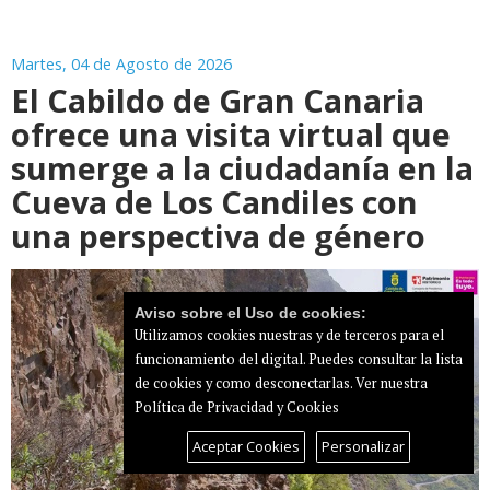
Martes, 04 de Agosto de 2026
El Cabildo de Gran Canaria
ofrece una visita virtual que
sumerge a la ciudadanía en la
Cueva de Los Candiles con
una perspectiva de género
Aviso sobre el Uso de cookies:
Utilizamos cookies nuestras y de terceros para el
funcionamiento del digital. Puedes consultar la lista
de cookies y como desconectarlas.
Ver nuestra
Política de Privacidad y Cookies
Aceptar Cookies
Personalizar