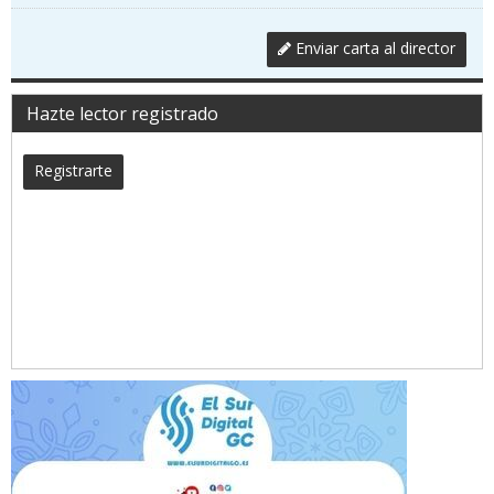
Enviar carta al director
Hazte lector registrado
Registrarte