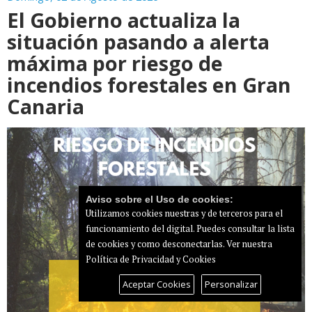
El Gobierno actualiza la
situación pasando a alerta
máxima por riesgo de
incendios forestales en Gran
Canaria
Aviso sobre el Uso de cookies:
Utilizamos cookies nuestras y de terceros para el
funcionamiento del digital. Puedes consultar la lista
de cookies y como desconectarlas.
Ver nuestra
Política de Privacidad y Cookies
Aceptar Cookies
Personalizar