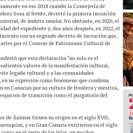
cisamente en ese 2018 cuando la Consejería de
doro Sosa al frente, decretó la primera incoación
aterial, de ámbito insular. No obstante, en 2020, el
idad del expediente y, dos años después, en 2022, el
edimiento con un segundo decreto de incoación que,
martes por el Consejo de Patrimonio Cultural de
ifestó que esta declaración “no solo es el
salientes valores de la manifestación cultural,
 este legado cultural y a las comunidades
, en su expresión como fenómeno que combina
n en Canarias por su cultura de frontera y mestiza,
s espacios de transición como el purgatorio del
s de Ánimas tienen su origen en el siglo XVII,
parroquias, y en Gran Canaria existieron en el siglo
 como en el resto de las Islas, en muchas