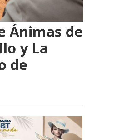
de Ánimas de
llo y La
o de