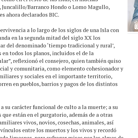
, Juncalillo/Barranco Hondo o Lomo Magullo,
es ahora declarados BIC.
ervivencia a lo largo de los siglos de una Isla con
unda en la segunda mitad del siglo XX los
ar del denominado ‘tiempo tradicional y rural’,
en todos los planos, incluidos el de la
ular”, reflexionó el consejero, quien también quiso
social y comunitaria, como elemento cohesionador y
liares y sociales en el importante territorio,
ren en pueblos, barrios y pagos de los distintos
 su carácter funcional de culto a la muerte; a su
 que están en el purgatorio, además de a otras
amiliares vivos, novios, cosechas, animales, así
ínculos entre los muertos y los vivos y recordó
iendo limosnas, para sufragar misas por las almas de