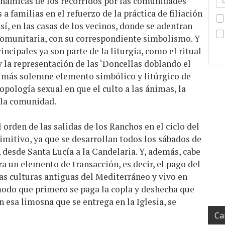
inámicas de los recorridos por las comunidades
 a familias en el refuerzo de la práctica de filiación
í, en las casas de los vecinos, donde se adentran
 comunitaria, con su correspondiente simbolismo. Y
incipales ya son parte de la liturgia, como el ritual
y la representación de las ‘Doncellas doblando el
y más solemne elemento simbólico y litúrgico de
topología sexual en que el culto a las ánimas, la
 la comunidad.
 orden de las salidas de los Ranchos en el ciclo del
rimitivo, ya que se desarrollan todos los sábados de
 desde Santa Lucía a la Candelaria. Y, además, cabe
a un elemento de transacción, es decir, el pago del
las culturas antiguas del Mediterráneo y vivo en
modo que primero se paga la copla y deshecha que
on esa limosna que se entrega en la Iglesia, se
Ca