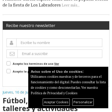
de la fiesta de Los Labradores
Leer más...
Recibe nuestro newsletter
Acepto los terminos de uso
Ver
Acepto la política de privacidad
Ver
Aviso sobre el Uso de cookies:
Utilizamos cookies nuestras y de terceros para el
Suscribir
funcionamiento del digital. Puedes consultar la lista
de cookies y como desconectarlas.
Ver nuestra
Jueves, 16 de Julio de 2026
Política de Privacidad y Cookies
Fútbol, baloncesto, natación,
Aceptar Cookies
Personalizar
talleres y actividades