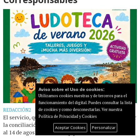
Aviso sobre el Uso de cookies:
Utilizamos cookies nuestras y de terceros para el
funcionamiento del digital. Puedes consultar la lista
de cookies y como desconectarlas.
Ver nuestra
REDACCIÓN2
Política de Privacidad y Cookies
El servicio, que tiene como objetivo principal facilitar
la conciliación familiar, se desarrollará del 6 de julio
Aceptar Cookies
Personalizar
al 14 de agosto, de lunes a [...]
Leer más...