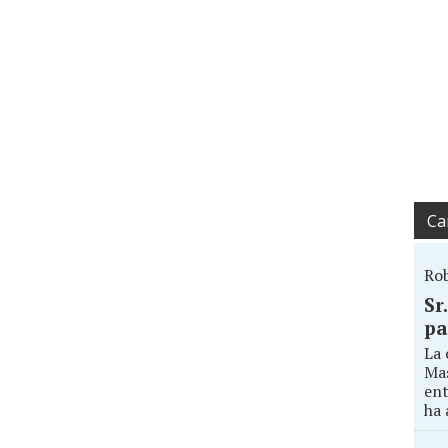
Ca
Ro
Sr
pa
La 
Mas
ent
ha 