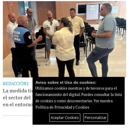
Aviso sobre el Uso de cookies:
REDACCIÓN2
Utilizamos cookies nuestras y de terceros para el
La medida tiene como fin combatir el intrusismo en
funcionamiento del digital. Puedes consultar la lista
el sector del taxi y mejorar la ordenación del tráfico
de cookies y como desconectarlas.
Ver nuestra
en el entorno aeroportuario
Leer más...
Política de Privacidad y Cookies
Aceptar Cookies
Personalizar