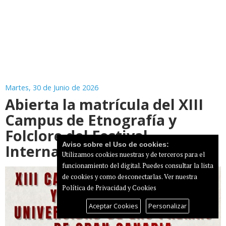
Martes, 30 de Junio de 2026
Abierta la matrícula del XIII
Campus de Etnografía y
Folclore del Festival
Aviso sobre el Uso de cookies:
Internacional de Ingenio
Utilizamos cookies nuestras y de terceros para el
funcionamiento del digital. Puedes consultar la lista
de cookies y como desconectarlas.
Ver nuestra
Política de Privacidad y Cookies
Aceptar Cookies
Personalizar