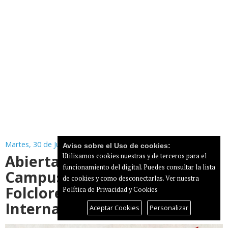
Martes, 30 de Junio de 2026
Aviso sobre el Uso de cookies:
Abierta la matrícula del XIII
Utilizamos cookies nuestras y de terceros para el
funcionamiento del digital. Puedes consultar la lista
Campus de Etnografía y
de cookies y como desconectarlas.
Ver nuestra
Folclore del Festival
Política de Privacidad y Cookies
Internacional de Ingenio
Aceptar Cookies
Personalizar