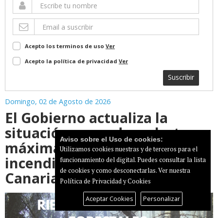
Acepto los terminos de uso
Ver
Acepto la política de privacidad
Ver
Suscribir
Domingo, 02 de Agosto de 2026
El Gobierno actualiza la
situación pasando a alerta
Aviso sobre el Uso de cookies:
máxima por riesgo de
Utilizamos cookies nuestras y de terceros para el
incendios forestales en Gran
funcionamiento del digital. Puedes consultar la lista
de cookies y como desconectarlas.
Ver nuestra
Canaria
Política de Privacidad y Cookies
Aceptar Cookies
Personalizar