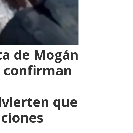
ta de Mogán
s confirman
dvierten que
aciones