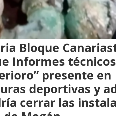
ria Bloque Canarias
e Informes técnico
terioro” presente en
turas deportivas y a
ía cerrar las instal