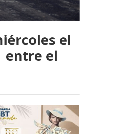
iércoles el
 entre el
s