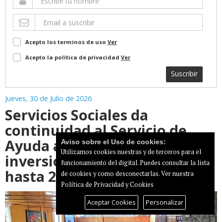
Acepto los terminos de uso
Ver
Acepto la política de privacidad
Ver
Suscribir
Jueves, 30 de Julio de 2026
Servicios Sociales da
continuidad al Servicio de
Ayuda a Domicilio con una
Aviso sobre el Uso de cookies:
Utilizamos cookies nuestras y de terceros para el
inversión de 5,4 millones
funcionamiento del digital. Puedes consultar la lista
hasta 2030
de cookies y como desconectarlas.
Ver nuestra
Política de Privacidad y Cookies
Aceptar Cookies
Personalizar