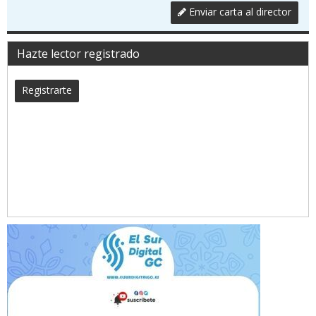
Enviar carta al director
Hazte lector registrado
Registrarte