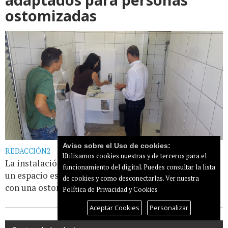
ostomizadas
Aviso sobre el Uso de cookies:
REDACCIÓN2
Utilizamos cookies nuestras y de terceros para el
La instalación, situada en el Risco Verde, cuenta con
funcionamiento del digital. Puedes consultar la lista
un espacio específico diseñado para que las personas
de cookies y como desconectarlas.
Ver nuestra
con una ostomía puedan vaciar y [...]
Leer más...
Política de Privacidad y Cookies
Aceptar Cookies
Personalizar