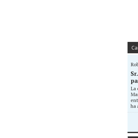
Ca
Ro
Sr
pa
La 
Mas
ent
ha 