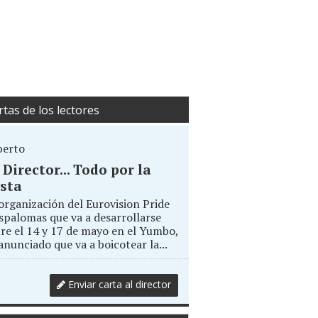
rtas de los lectores
berto
. Director... Todo por la
sta
organización del Eurovision Pride
palomas que va a desarrollarse
re el 14 y 17 de mayo en el Yumbo,
anunciado que va a boicotear la...
Enviar carta al director