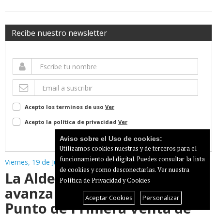
Recibe nuestro newsletter
Acepto los terminos de uso
Ver
Acepto la política de privacidad
Ver
Suscribir
Aviso sobre el Uso de cookies:
Utilizamos cookies nuestras y de terceros para el
funcionamiento del digital. Puedes consultar la lista
Viernes, 19 de Junio de 2026
de cookies y como desconectarlas.
Ver nuestra
La Aldea de San Nicolás
Política de Privacidad y Cookies
avanza en la implantación del
Aceptar Cookies
Personalizar
Punto de Primera Venta de