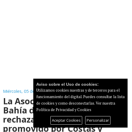
Aviso sobre el Uso de cookies:
Utilizamos cookies nuestras y de terceros para el
Miércoles, 05 de Agosto de 2026
funcionamiento del digital. Puedes consultar la lista
La Asociación de Vecinos
de cookies y como desconectarlas.
Ver nuestra
Bahía de Santa Águeda
Política de Privacidad y Cookies
rechaza el expediente
Aceptar Cookies
Personalizar
promovido por Costas y