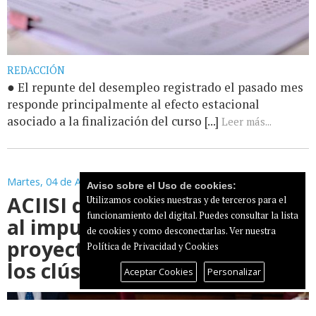
REDACCIÓN
● El repunte del desempleo registrado el pasado mes
responde principalmente al efecto estacional
asociado a la finalización del curso [...]
Leer más...
Martes, 04 de Agosto de 2026
Aviso sobre el Uso de cookies:
ACIISI destina 300.000 euros
Utilizamos cookies nuestras y de terceros para el
funcionamiento del digital. Puedes consultar la lista
al impulso de nuevos
de cookies y como desconectarlas.
Ver nuestra
proyectos de innovación de
Política de Privacidad y Cookies
los clústeres canarios
Aceptar Cookies
Personalizar