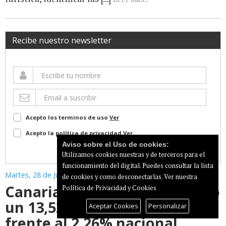
Recibe nuestro newsletter
Acepto los terminos de uso
Ver
Acepto la política de privacidad
Ver
Aviso sobre el Uso de cookies:
Suscribir
Utilizamos cookies nuestras y de terceros para el
funcionamiento del digital. Puedes consultar la lista
Martes, 28 de Julio de 2026
de cookies y como desconectarlas.
Ver nuestra
Canarias reduce el desempleo
Política de Privacidad y Cookies
un 13,52% en el último año,
Aceptar Cookies
Personalizar
frente al 2,26% nacional