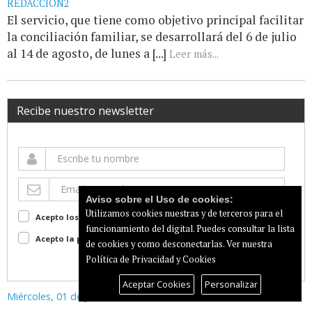
REDACCIÓN2
El servicio, que tiene como objetivo principal facilitar
la conciliación familiar, se desarrollará del 6 de julio
al 14 de agosto, de lunes a [...]
Leer más...
Recibe nuestro newsletter
Aviso sobre el Uso de cookies:
Utilizamos cookies nuestras y de terceros para el
Acepto los terminos de uso
Ver
funcionamiento del digital. Puedes consultar la lista
Acepto la política de privacidad
Ver
de cookies y como desconectarlas.
Ver nuestra
Política de Privacidad y Cookies
Suscribir
Aceptar Cookies
Personalizar
Miércoles, 01 de Julio de 2026