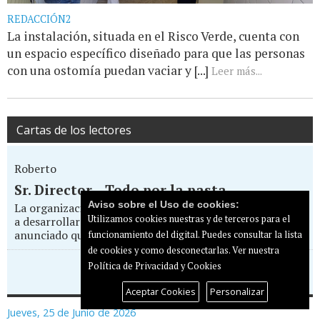
REDACCIÓN2
La instalación, situada en el Risco Verde, cuenta con
un espacio específico diseñado para que las personas
con una ostomía puedan vaciar y [...]
Leer más...
Cartas de los lectores
Roberto
Sr. Director... Todo por la pasta
Aviso sobre el Uso de cookies:
La organización del Eurovision Pride Maspalomas que va
Utilizamos cookies nuestras y de terceros para el
a desarrollarse entre el 14 y 17 de mayo en el Yumbo, ha
anunciado que va a boicotear la...
funcionamiento del digital. Puedes consultar la lista
de cookies y como desconectarlas.
Ver nuestra
Política de Privacidad y Cookies
Enviar carta al director
Aceptar Cookies
Personalizar
Jueves, 25 de Junio de 2026