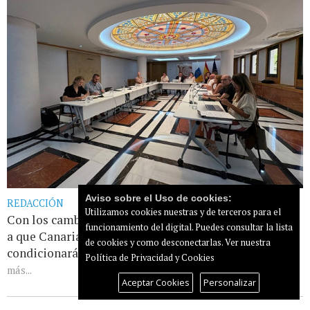
Aviso sobre el Uso de cookies:
REDACCIÓN
Utilizamos cookies nuestras y de terceros para el
Con los cambios planteados, este órgano contribuirá
funcionamiento del digital. Puedes consultar la lista
a que Canarias anticipe los grandes cambios que
de cookies y como desconectarlas.
Ver nuestra
condicionarán su futuro en colaboración con [...]
Leer
Política de Privacidad y Cookies
más...
Aceptar Cookies
Personalizar