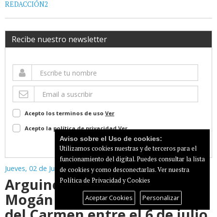
REDACCIÓN2
Recibe nuestro newsletter
Acepto los terminos de uso
Ver
Acepto la política de privacidad
Ver
Aviso sobre el Uso de cookies:
Suscribir
Utilizamos cookies nuestras y de terceros para el
funcionamiento del digital. Puedes consultar la lista
Jueves, 02 de Julio de 2026
de cookies y como desconectarlas.
Ver nuestra
Arguineguín y Playa de
Política de Privacidad y Cookies
Mogán celebrarán las fiestas
Aceptar Cookies
Personalizar
del Carmen entre el 6 de julio