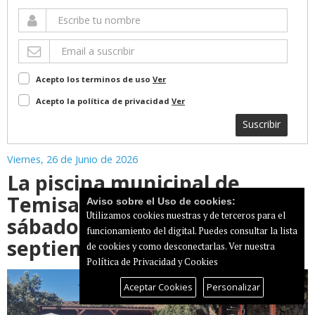
Acepto los terminos de uso
Ver
Acepto la política de privacidad
Ver
Suscribir
Viernes, 26 de Junio de 2026
La piscina municipal de
Temisas abrirá desde este
Aviso sobre el Uso de cookies:
Utilizamos cookies nuestras y de terceros para el
sábado hasta el 27 de
funcionamiento del digital. Puedes consultar la lista
septiembre
de cookies y como desconectarlas.
Ver nuestra
Política de Privacidad y Cookies
Aceptar Cookies
Personalizar