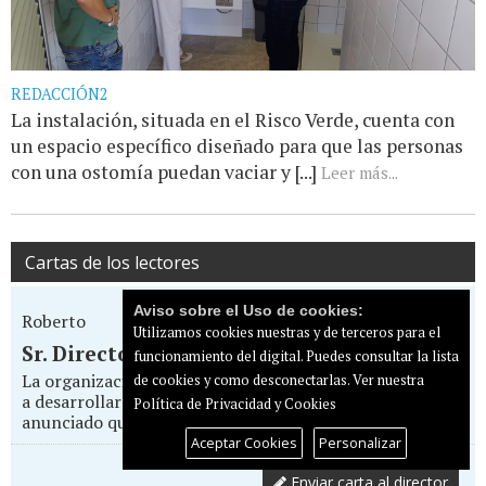
REDACCIÓN2
La instalación, situada en el Risco Verde, cuenta con
un espacio específico diseñado para que las personas
con una ostomía puedan vaciar y [...]
Leer más...
Cartas de los lectores
Aviso sobre el Uso de cookies:
Roberto
Utilizamos cookies nuestras y de terceros para el
Sr. Director... Todo por la pasta
funcionamiento del digital. Puedes consultar la lista
La organización del Eurovision Pride Maspalomas que va
de cookies y como desconectarlas.
Ver nuestra
a desarrollarse entre el 14 y 17 de mayo en el Yumbo, ha
Política de Privacidad y Cookies
anunciado que va a boicotear la...
Aceptar Cookies
Personalizar
Enviar carta al director