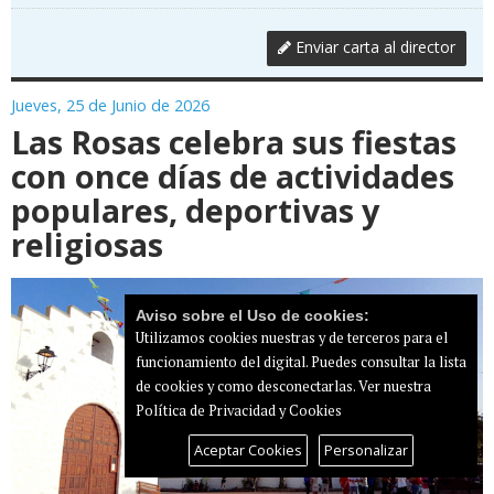
Enviar carta al director
Jueves, 25 de Junio de 2026
Las Rosas celebra sus fiestas
con once días de actividades
populares, deportivas y
religiosas
Aviso sobre el Uso de cookies:
Utilizamos cookies nuestras y de terceros para el
funcionamiento del digital. Puedes consultar la lista
de cookies y como desconectarlas.
Ver nuestra
Política de Privacidad y Cookies
Aceptar Cookies
Personalizar