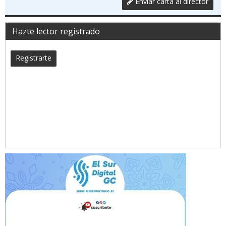
Enviar carta al director
Hazte lector registrado
Registrarte