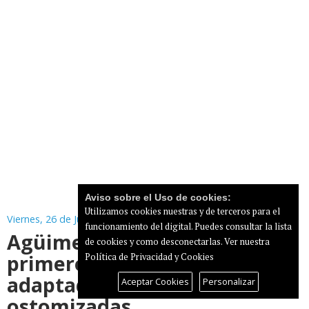
Aviso sobre el Uso de cookies:
Utilizamos cookies nuestras y de terceros para el
Viernes, 26 de Junio de 2026
funcionamiento del digital. Puedes consultar la lista
Agüimes inaugura sus
de cookies y como desconectarlas.
Ver nuestra
primeros aseos públicos
Política de Privacidad y Cookies
adaptados para personas
Aceptar Cookies
Personalizar
ostomizadas