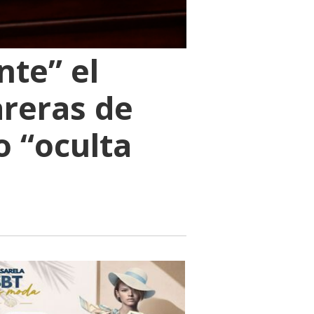
nte” el
reras de
o “oculta