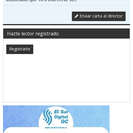
Enviar carta al director
Hazte lector registrado
Registrarte