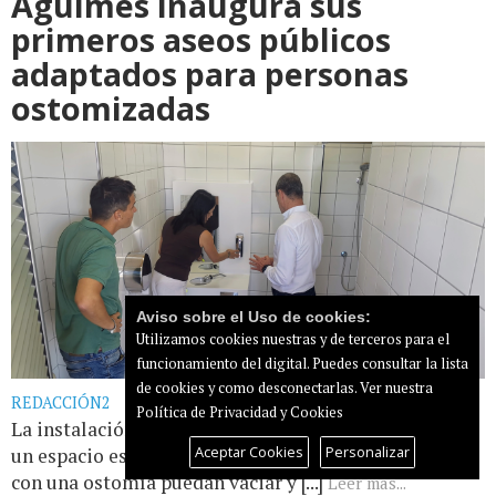
Agüimes inaugura sus
primeros aseos públicos
adaptados para personas
ostomizadas
Aviso sobre el Uso de cookies:
Utilizamos cookies nuestras y de terceros para el
funcionamiento del digital. Puedes consultar la lista
de cookies y como desconectarlas.
Ver nuestra
REDACCIÓN2
Política de Privacidad y Cookies
La instalación, situada en el Risco Verde, cuenta con
Aceptar Cookies
Personalizar
un espacio específico diseñado para que las personas
con una ostomía puedan vaciar y [...]
Leer más...