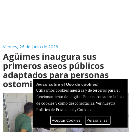
Viernes, 26 de Junio de 2026
Agüimes inaugura sus
primeros aseos públicos
adaptados para personas
ostomizadas
Aviso sobre el Uso de cookies:
Utilizamos cookies nuestras y de terceros para el
funcionamiento del digital. Puedes consultar la lista
de cookies y como desconectarlas.
Ver nuestra
Política de Privacidad y Cookies
Aceptar Cookies
Personalizar