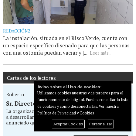
REDACCIÓN2
La instalación, situada en el Risco Verde, cuenta con
un espacio específico diseñado para que las personas
con una ostomía puedan vaciar y [...]
Leer más...
Cartas de los lectores
Aviso sobre el Uso de cookies:
Utilizamos cookies nuestras y de terceros para el
Roberto
funcionamiento del digital. Puedes consultar la lista
Sr. Director... Todo por la pasta
de cookies y como desconectarlas.
Ver nuestra
La organización del Eurovision Pride Maspalomas que va
Política de Privacidad y Cookies
a desarrollarse entre el 14 y 17 de mayo en el Yumbo, ha
anunciado que va a boicotear la...
Aceptar Cookies
Personalizar