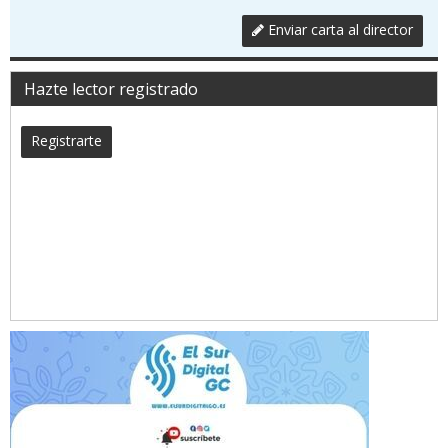
Enviar carta al director
Hazte lector registrado
Registrarte