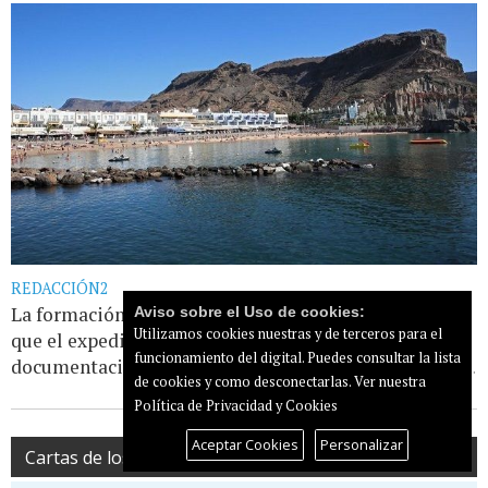
REDACCIÓN2
La formación nacionalista solicitó durante el Pleno
Aviso sobre el Uso de cookies:
Utilizamos cookies nuestras y de terceros para el
que el expediente quedara sobre la mesa al faltar
funcionamiento del digital. Puedes consultar la lista
documentación esencial. La alcaldesa y el [...]
Leer más...
de cookies y como desconectarlas.
Ver nuestra
Política de Privacidad y Cookies
Aceptar Cookies
Personalizar
Cartas de los lectores