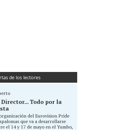
rtas de los lectores
berto
. Director... Todo por la
sta
organización del Eurovision Pride
palomas que va a desarrollarse
re el 14 y 17 de mayo en el Yumbo,