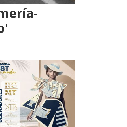
mería-
o'