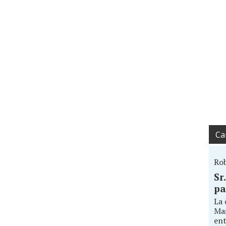
Ca
Ro
Sr
pa
La 
Mas
ent