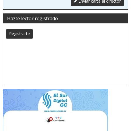
Enviar carta al director
Hazte lector registrado
Registrarte