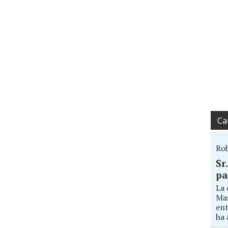
Ca
Ro
Sr
pa
La 
Mas
ent
ha 