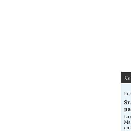
Ca
Ro
Sr
pa
La 
Mas
ent