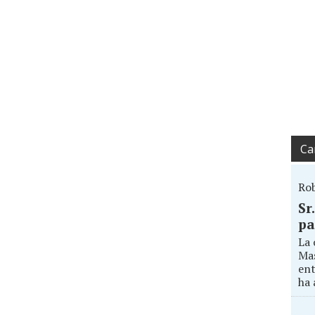
Ca
Ro
Sr
pa
La 
Mas
ent
ha 