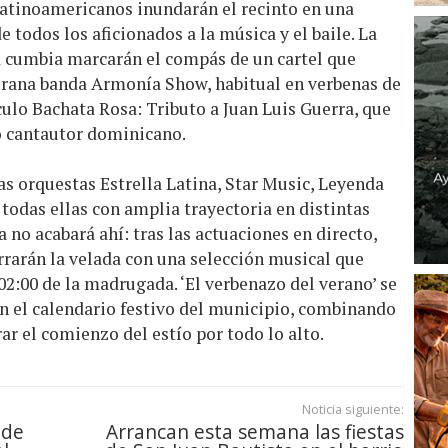
latinoamericanos inundarán el recinto en una
e todos los aficionados a la música y el baile. La
la cumbia marcarán el compás de un cartel que
terana banda Armonía Show, habitual en verbenas de
culo Bachata Rosa: Tributo a Juan Luis Guerra, que
o cantautor dominicano.
as orquestas Estrella Latina, Star Music, Leyenda
odas ellas con amplia trayectoria en distintas
ta no acabará ahí: tras las actuaciones en directo,
errarán la velada con una selección musical que
2:00 de la madrugada. ‘El verbenazo del verano’ se
en el calendario festivo del municipio, combinando
rar el comienzo del estío por todo lo alto.
Noticia siguiente:
 de
Arrancan esta semana las fiestas