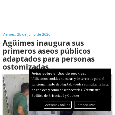
Viernes, 26 de Junio de 2026
Agüimes inaugura sus
primeros aseos públicos
adaptados para personas
ostomizadas
Aviso sobre el Uso de cookies:
Utilizamos cookies nuestras y de terceros para el
funcionamiento del digital. Puedes consultar la lista
de cookies y como desconectarlas.
Ver nuestra
Política de Privacidad y Cookies
Aceptar Cookies
Personalizar