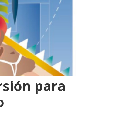
rsión para
o