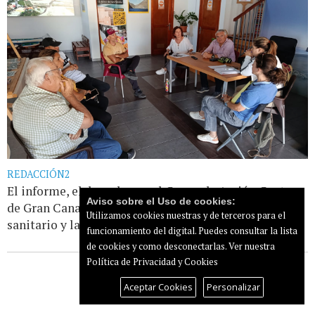
REDACCIÓN2
El informe, elaborado por el Grupo de Acción Costera
Aviso sobre el Uso de cookies:
de Gran Canaria, establece la extensión del registro
Utilizamos cookies nuestras y de terceros para el
sanitario y la automatización del [...]
Leer más...
funcionamiento del digital. Puedes consultar la lista
de cookies y como desconectarlas.
Ver nuestra
Política de Privacidad y Cookies
Aceptar Cookies
Personalizar