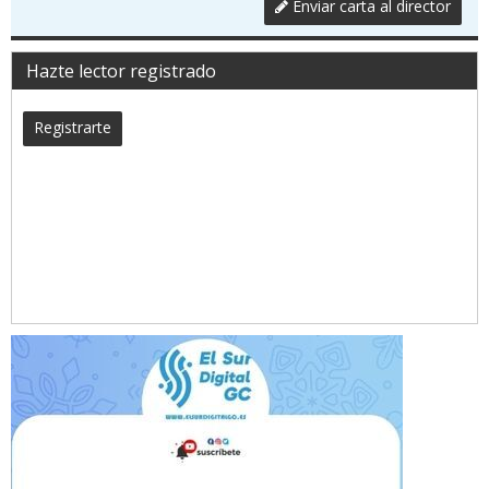
Enviar carta al director
Hazte lector registrado
Registrarte