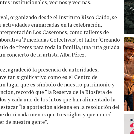
tes institucionales, vecinos y vecinas.
ival, organizado desde el Instituto Risco Caído, se
e actividades enmarcadas en la celebración,
Interpretación Los Caserones, como talleres de
aborativa ‘Pinceladas Colectivas’, el taller ‘Creando
lo de títeres para toda la familia, una ruta guiada
n concierto de la artista Alba Pérez.
rez, agradeció la presencia de autoridades,
ave tan significativo como es el Centro de
 un lugar que es símbolo de nuestro patrimonio y
ención, recordó que “la Reserva de la Biosfera de
os y cada uno de los hitos que han alimentado la
destacar “la aportación aldeana en la resolución del
que duró nada menos que tres siglos y que marcó
er de nuestra gente”.