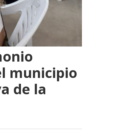
monio
el municipio
a de la