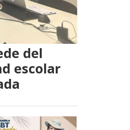
ede del
d escolar
ada