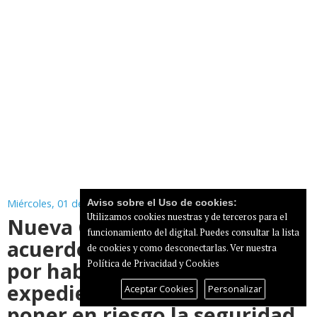
Miércoles, 01 de Julio de 2026
Aviso sobre el Uso de cookies:
Utilizamos cookies nuestras y de terceros para el
Nueva Canarias recurre el
funcionamiento del digital. Puedes consultar la lista
acuerdo del Puerto de Mogán
de cookies y como desconectarlas.
Ver nuestra
por haberse aprobado con un
Política de Privacidad y Cookies
expediente incompleto y por
Aceptar Cookies
Personalizar
poner en riesgo la seguridad