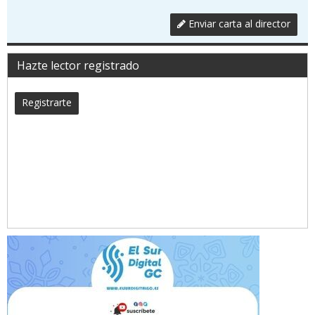
Enviar carta al director
Hazte lector registrado
Registrarte